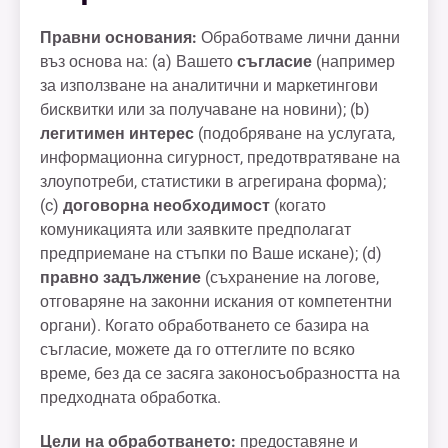
Правни основания:
Обработваме лични данни
въз основа на: (a) Вашето
съгласие
(например
за използване на аналитични и маркетингови
бисквитки или за получаване на новини); (b)
легитимен интерес
(подобряване на услугата,
информационна сигурност, предотвратяване на
злоупотреби, статистики в агрегирана форма);
(c)
договорна необходимост
(когато
комуникацията или заявките предполагат
предприемане на стъпки по Ваше искане); (d)
правно задължение
(съхранение на логове,
отговаряне на законни искания от компетентни
органи). Когато обработването се базира на
съгласие, можете да го оттеглите по всяко
време, без да се засяга законосъобразността на
предходната обработка.
Цели на обработването:
предоставяне и