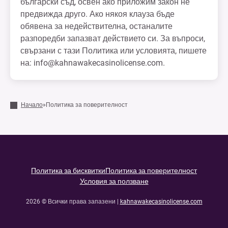
български съд, освен ако приложим закон не
предвижда друго. Ако някоя клауза бъде
обявена за недействителна, останалите
разпоредби запазват действието си. За въпроси,
свързани с тази Политика или условията, пишете
на:
info@kahnawakecasinolicense.com
.
Начало
»
Политика за поверителност
Политика за бисквитки
Политика за поверителност
Условия за ползване
2026 © Всички права запазени |
kahnawakecasinolicense.com