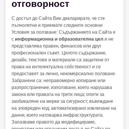
отговорност
С достъп до Сайта Вие декларирате, че сте
пълнолетни и приемате следните основни
Условия за ползване: Съдържанието на Сайта е
с
информационна и образователна цел
и не
представлява правен, финансов или друг
професионален съвет. Цялото съдържание,
дизайн, текстове и материали са защитени от
права на интелектуална собственост и се
предоставят за лично, некомерсиално ползване.
Забранени са: неправомерно копиране или
разпространение; използване, което нарушава
закона или правата на трети лица; опити за
заобикаляне на мерки за сигурност; въвеждане
на зловреден код; автоматизирано извличане на
данни, което натоварва инфраструктурата.
Запазваме правото да модифицираме,
прекратим или ограничим достъп до Сайта по