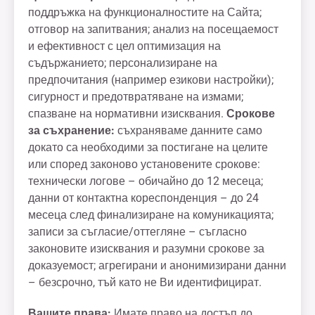
поддръжка на функционалностите на Сайта;
отговор на запитвания; анализ на посещаемост
и ефективност с цел оптимизация на
съдържанието; персонализиране на
предпочитания (например езикови настройки);
сигурност и предотвратяване на измами;
спазване на нормативни изисквания.
Срокове
за съхранение:
съхраняваме данните само
докато са необходими за постигане на целите
или според законово установените срокове:
технически логове – обичайно до 12 месеца;
данни от контактна кореспонденция – до 24
месеца след финализиране на комуникацията;
записи за съгласие/оттегляне – съгласно
законовите изисквания и разумни срокове за
доказуемост; агрегирани и анонимизирани данни
– безсрочно, тъй като не Ви идентифицират.
Вашите права:
Имате право на достъп до