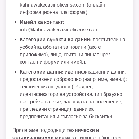
kahnawakecasinolicense.com (онлайн
информационна платформа)
Имейл за контакт:
info@kahnawakecasinolicense.com
Категории субекти на данни:
посетители на
уебсайта, абонати за новини (ако е
приложимо), лица, които ни пишат чрез
контактни форми или имейл.
Категории данни:
идентификационни данни,
предоставени доброволно (напр. име, имейл);
технически/лог данни (IP адрес,
идентификатори на устройства, тип браузър,
настройка на език, час и дата на посещение,
прегледани страници); данни за
предпочитания и съгласие за бисквитки.
Прилагаме подходящи
технически и
организационни мерки
за сигурност (контрол